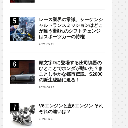
レース業界の常識、シーケンシ
ャルトランスミッションはどこ
が違う⁈憧れのシフトチェンジ
はスポーツカーの特権
2021.05.11
頭文字Dに登場する庄司慎吾の
ひとことでホンダが動いた？ま
ことしやかな都市伝説、S2000
の誕生秘話に迫る！
2026.06.23
V6エンジンと直6エンジン それ
ぞれの違いは？
2026.06.23