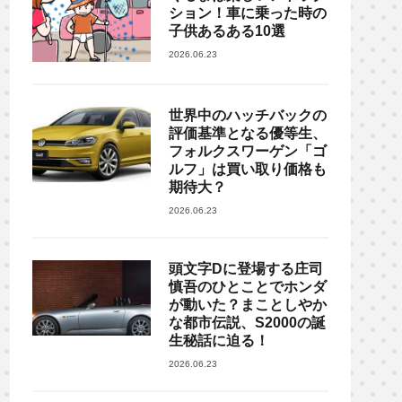
ション！車に乗った時の
子供あるある10選
2026.06.23
世界中のハッチバックの
評価基準となる優等生、
フォルクスワーゲン「ゴ
ルフ」は買い取り価格も
期待大？
2026.06.23
頭文字Dに登場する庄司
慎吾のひとことでホンダ
が動いた？まことしやか
な都市伝説、S2000の誕
生秘話に迫る！
2026.06.23