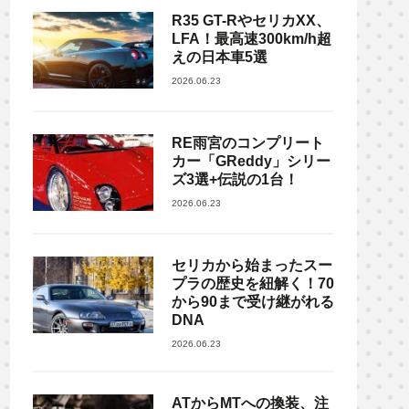
R35 GT-RやセリカXX、
LFA！最高速300km/h超
えの日本車5選
2026.06.23
RE雨宮のコンプリート
カー「GReddy」シリー
ズ3選+伝説の1台！
2026.06.23
セリカから始まったスー
プラの歴史を紐解く！70
から90まで受け継がれる
DNA
2026.06.23
ATからMTへの換装、注