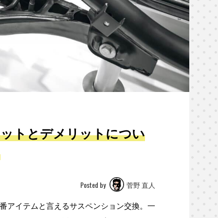
リットとデメリットについ
？
Posted by
菅野 直人
番アイテムと言えるサスペンション交換。一