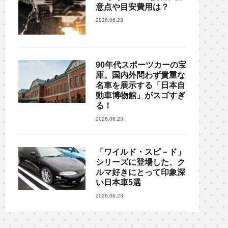
意点や目安費用は？
2026.06.23
90年代スポーツカーの宝
庫。国内外問わず貴重な
名車を展示する「日本自
動車博物館」がスゴすぎ
る！
2026.06.23
「ワイルド・スピ－ド」
シリーズに登場した、ク
ルマ好きにとって印象深
い日本車5選
2026.06.23