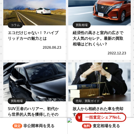
コラム
買取相場
エコだけじゃない！？ハイブ
経済性の高さと室内の広さで
リッドカーの魅力とは
大人気のセレナ。最新の買取
相場はどれくらい？
2026.06.23
2022.12.23
買取相場
売却、買取ガイド
SUV王者のハリアー、初代か
故人から相続された車を売却
ら世界的人気を獲得したその
するには？【名義変更・必要
一括査定シェアNo1,
理由を中古車ニーズを含めて
書類から売却先まで徹底解
解説
説】
非公開車両を見る
査定相場を見る
限定
無料