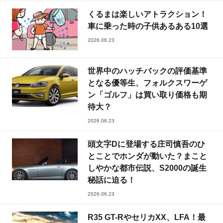
くるまは楽しいアトラクション！
車に乗った時の子供あるある10選
2026.06.23
世界中のハッチバックの評価基準
となる優等生、フォルクスワーゲ
ン「ゴルフ」は買い取り価格も期
待大？
2026.06.23
頭文字Dに登場する庄司慎吾のひ
とことでホンダが動いた？まこと
しやかな都市伝説、S2000の誕生
秘話に迫る！
2026.06.23
R35 GT-RやセリカXX、LFA！最