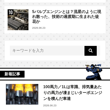
5バルブエンジンとは？流星のように現
れ散った、技術の過渡期に生まれた徒
花か
2026.06.23
新着記事
100馬力／1Lは常識、排気量あた
りの馬力が凄まじいターボエンジ
ンを積んだ車達
2026.06.23