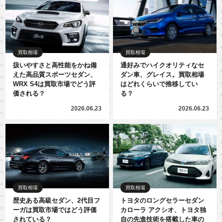
買取相場
買取相場
扱いやすさと高性能をかね備
通好みでハイクオリティなセ
えた高品質スポーツセダン、
ダン車、グレイス。買取相場
WRX S4は買取市場でどう評
はどれくらいで推移してい
価される？
る？
2026.06.23
2026.06.23
買取相場
買取相場
歴史ある高級セダン、2代目フ
トヨタのロングセラーセダン
ーガは買取市場ではどう評価
カローラ アクシオ、トヨタ独
されている？
自の先進技術を搭載した車の