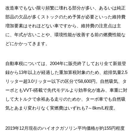
改造車でもない限り頻繁に壊れる部分が多い、あるいは純正
部品の欠品が多くストックのため予算が必要といった維持費
増加要素はそれほどない車ですから、維持費の注意点は主
に、年式が古いことや、環境性能が改善する前の燃費性能な
どにかかってきます。
自動車税については、2004年に販売終了しており全て新規登
録から13年以上が経過した重加算税対象のため、総排気量2.5
リッター超3.0リッター以下の区分で58,600円。自然吸気、タ
ーボともVVT-i搭載で先代モデルより効率化が進み、車重に対
して大トルクで余裕ある走りのためか、ターボ車でも自然吸
気とあまり変わりなく実燃費はいずれも7～8km/L程度。
2019年12月現在のハイオクガソリン平均価格が約155円程度