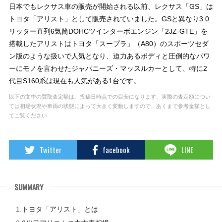
日本でもレクサス車の販売が開始される以前、レクサス「GS」は
トヨタ「アリスト」として販売されていました。GSと異なり3.0
リッター直列6気筒DOHCツインターボエンジン「2JZ-GTE」を
搭載したアリストはトヨタ「スープラ」（A80）のスポーツセダ
ン版のような扱いで人気となり、迫力あるボディと圧倒的なパワ
ーにモノを言わせたジャパニーズ・マッスルカーとして、特に2
代目S160系は現在も人気がある1台です。
以下の文中の買取査定額は、投稿日時点での目安になります。実際の査定額につい
ては相場状況や車両の状態によって大きく変動しますので、あくまで参考金額とし
てご覧ください
Twitter
facebook
LINE
SUMMARY
トヨタ「アリスト」とは