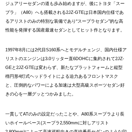
ジュアリーセダンの道も歩み始めますが、後にトヨタ「スー
プラ」（A80）へも搭載される2JZ-GTEは日本国内仕様であ
るアリストのみの特別な装備であり“スープラセダン”的な高
性能を発揮する国産最速セダンとしてヒット作となります。
1997年8月には2代目S160系へとモデルチェンジ、国内仕様ア
リストのエンジンは3.0リッター直6DOHCに集約されて2JZ-
GEと2JZ-GTEは変わらず、新たなプラットフォームと縦型
楕円形4灯式ヘッドライトによる迫力あるフロントマスク
と、圧倒的なパワーによる加速は大型高級スポーツセダン好
きの心を一層グッとつかみました。
一貫してATのみの設定だったことや、A80系スープラより長
いホイールベース(スープラ2,550mmに対しアリスト
2,800mm)によって高速巡航向きの直線番長セダンのような印