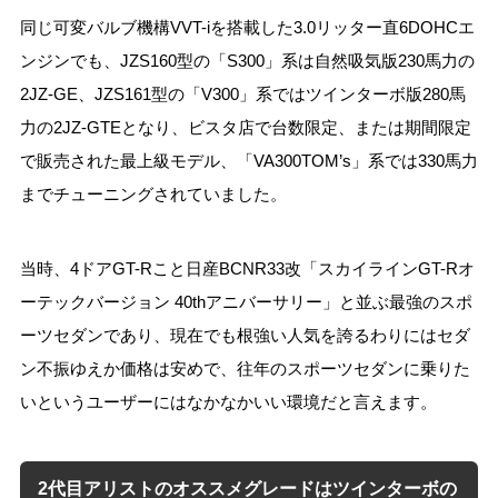
同じ可変バルブ機構VVT-iを搭載した3.0リッター直6DOHCエ
ンジンでも、JZS160型の「S300」系は自然吸気版230馬力の
2JZ-GE、JZS161型の「V300」系ではツインターボ版280馬
力の2JZ-GTEとなり、ビスタ店で台数限定、または期間限定
で販売された最上級モデル、「VA300TOM’s」系では330馬力
までチューニングされていました。
当時、4ドアGT-Rこと日産BCNR33改「スカイラインGT-Rオ
ーテックバージョン 40thアニバーサリー」と並ぶ最強のスポ
ーツセダンであり、現在でも根強い人気を誇るわりにはセダ
ン不振ゆえか価格は安めで、往年のスポーツセダンに乗りた
いというユーザーにはなかなかいい環境だと言えます。
2代目アリストのオススメグレードはツインターボの