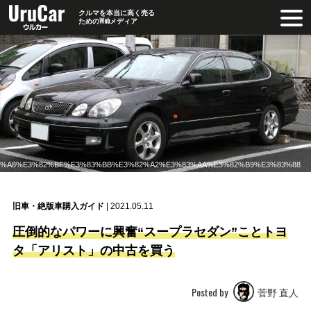
クルマを本当に高く売る
ためのWebメディア
%88%E3%83%A8%E3%82%BF%E3%83%BB%E3%82%A2%E3%83%AA%E3%82%B9%E3%83%88
旧車・絶版車購入ガイド
| 2021.05.11
圧倒的なパワーに興奮“スープラセダン”ことトヨ
タ「アリスト」の中古を買う
Posted by
菅野 直人