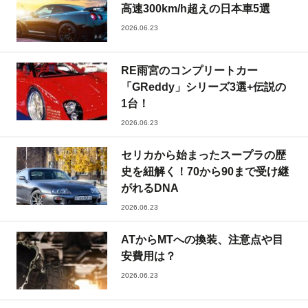
高速300km/h超えの日本車5選
2026.06.23
RE雨宮のコンプリートカー
「GReddy」シリーズ3選+伝説の
1台！
2026.06.23
セリカから始まったスープラの歴
史を紐解く！70から90まで受け継
がれるDNA
2026.06.23
ATからMTへの換装、注意点や目
安費用は？
2026.06.23