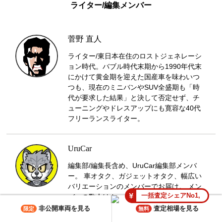
ライター/編集メンバー
菅野 直人
ライター/東日本在住のロストジェネレーシ
ョン時代。バブル時代末期から1990年代末
にかけて黄金期を迎えた国産車を味わいつ
つも、現在のミニバンやSUV全盛期も「時
代が要求した結果」と決して否定せず、チ
ューニングやドレスアップにも寛容な40代
フリーランスライター。
UruCar
編集部/編集長含め、UruCar編集部メンバ
ー。 車オタク、ガジェットオタク、幅広い
バリエーションのメンバーでお届け。 メン
一括査定シェアNo1,
バーの数人はカーシェアリング、レンタカ
ー派。
非公開車両を見る
査定相場を見る
限定
無料